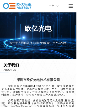
首页
끀
中文
ꀅ
关于我们
产品中心
欧亿光电
产品画册
专注于光通信器件与模块的研发、生产与销售
联系我们
关于我们
ABOUT US
深圳市欧亿光电技术有限公司
深圳市欧亿光电(OE-PHOTONICS)是一家专业从事先
进光波导芯片组件、光器件与模块研发、生产、销售的高科
技公司。总部位于深圳，并在上海建立了研发中心、江西赣
州建立了生产基地。公司现有研发生产人员近300人。
公司主要产品包括：多功能光波导芯片及组件(标准/定
制)、硅光耦合扇出组件（波导/光纤阵列）、光耦合器系列
（Splitter/Tap Coupler），光衰减器系列、光开关及矩阵