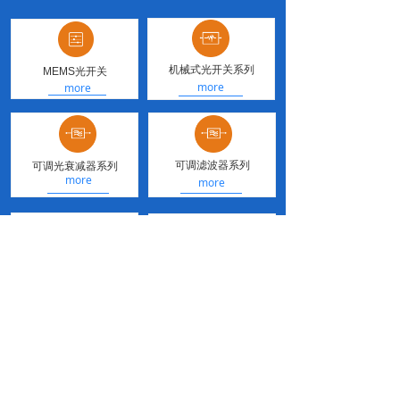
机械式光开关系列
MEMS光开关
more
more
可调滤波器系列
可调光衰减器系列
more
x
more
耦合器/环形器
WDM系列
保偏分路器
more
more
联系我们
CONTACT US