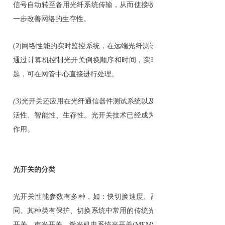
信号自动转至备用光纤系统传输，从而使接收端能接收到正常信号
一步改善网络的生存性。
(2)网络性能的实时监控系统，在远端光纤测试点，通过1×N多路
通过计算机控制光开关倒换顺序和时间，实现对所有光纤的检测，
题，可在网管中心直接进行处理。
(3)
光开关还应用在光纤通信器件测试系统以及城域网、接入网的差/
活性、智能性、生存性。光开关技术已经成为未来光联网、光交换
作用。
光开关的分类
光开关性能参数有多种，如：快切换速度、高隔离度、小插入损耗
同。其种类有保护、切换系统中常用的传统光机械开关，也有这几
开关、声光开关、微光机电系统光开关(MEMS)等，对比如下示：