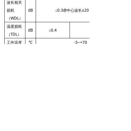
波长相关
损耗
dB
≤0.3@中心波长
±20nm, 23℃
（WDL）
温度损耗
dB
≤0.4
≤
0.6
（TDL）
工作温度
℃
-5~+70
储存温度
℃
-40~+85
响应时间
ms
≤30
工作电压
V
5~12
注： 1. 以上测试损耗(IL)是基于中心波长
±20nm, 23℃下测试的结果。
2. 重复性是基于100 cycle重复测试的结
果。
3. 插入损耗不含连接头，含连接头插损增
加0.2dB。
4. 以上测试损耗为单波段±20nm测试的结