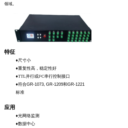
。
领域
特征
♦尺寸小
♦重复性高，稳定性好
♦T
TL并行或I²C串行控制接口
♦符合
G
R-1073, GR-1209
和
GR-1221
标准
应用
♦
光网络监测
♦
数据中心