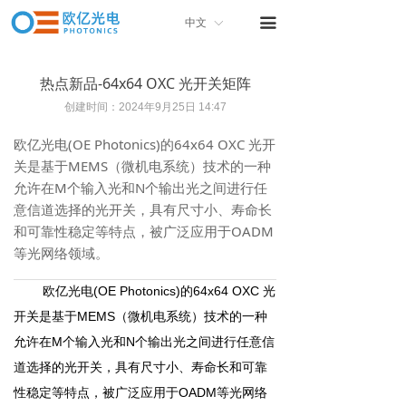
首页
끀
中文
ꀅ
关于我们
热点新品-64x64 OXC 光开关矩阵
产品中心
创建时间：
2024年9月25日
14:47
产品画册
欧亿光电(OE Photonics)的64x64 OXC 光开
关是基于MEMS（微机电系统）技术的一种
联系我们
允许在M个输入光和N个输出光之间进行任
意信道选择的光开关，具有尺寸小、寿命长
和可靠性稳定等特点，被广泛应用于OADM
等光网络领域。
(
OE
P
hotonics)
64x64 OXC 光
欧亿光电
的
开关
M
EMS
是
基于
（微机电系统）技术的
一种
M
N
允许在
个输入光和
个输出光之间进行
任意
信
道选择的光开关，具有
尺寸小、寿命长
和可靠
O
ADM
性
稳定等特点，被广泛应用于
等光网络