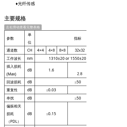
♦
光纤传感
主要规格
左右滑动查看完整表格
单
参数
指标
位
通道数
CH
4×4
4×8
8×8
32x32
48x48
64
x
64
工作波长
nm
1310±20 or 1550±20 or 1625±20
插入损耗
3.0
3.4
dB
1.6
(Max)
2.8
回波损耗
dB
≥50
重复性
dB
≤0.03
≤
0.05
串扰
dB
≥50
偏振相关
损耗
dB
≤0.15
≤
0.4
（PDL）