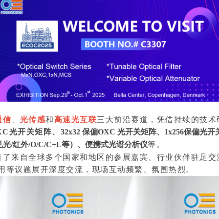
通信
、
光传感
和
高速光互联
三大前沿赛道，凭借持续的技术
 OXC光开关矩阵、
32x32 保偏OXC 光开关矩阵、
1x256保偏光
/红外/O/C/C+L等）、便携式光谱分析仪
等。
引了来自全球多个国家和地区的参展嘉宾、行业伙伴驻足交
用等议题展开深度交流，现场互动频繁、氛围热烈。