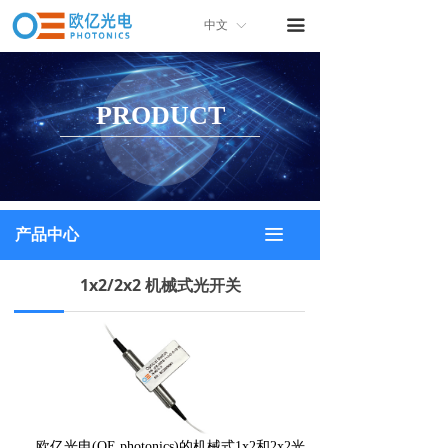
首页
끀
中文
ꀅ
关于我们
PRODUCT
产品中心
产品画册
联系我们
끀
产品中心
1x2/2x2 机械式光开关
欧亿光电(OE photonics)的机械式1x2和2x2光