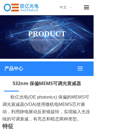
首页
끀
中文
ꀅ
关于我们
PRODUCT
产品中心
产品画册
联系我们
끀
产品中心
532nm 保偏MEMS可调光衰减器
欧亿光电
(OE photonics)
保偏
的
MEMS
可
调
光衰减器
(VOA)
使用微机电
MEMS
芯片驱
动，利用
静电驱动反射镜旋转
，
实现
输入
光连
续的可
调
衰减
，有亮态和暗态两种类型。
特征