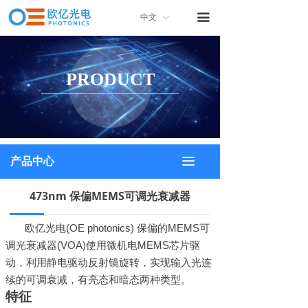
首页
끀
中文
ꀅ
关于我们
PRODUCT
产品中心
产品画册
联系我们
끀
产品中心
473nm 保偏MEMS可调光衰减器
欧亿光电
(OE photonics)
保偏
的
MEMS
可
调
光衰减器
(VOA)
使用微机电
MEMS
芯片驱
动，利用
静电驱动反射镜旋转
，
实现
输入
光连
续的可
调
衰减
，有亮态和暗态两种类型。
特征