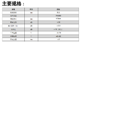
主要规格
：
:
(IL)
30nm
注
1.
以上测试损耗
是基于中心波长±
，
23
℃
下测试的结果，要求多波段增加0.2dB。
2. 重复性数据是基于100 cycle重复测试的结
果。
3. 不含连接头，包含连接头插损增加0.2dB。