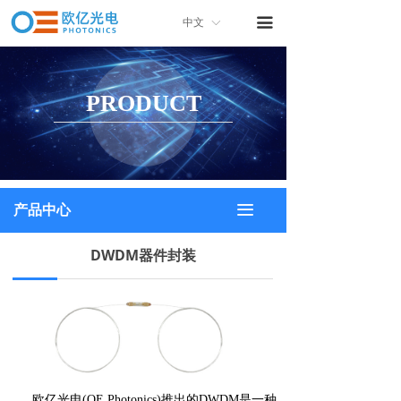
首页
끀
中文
ꀅ
关于我们
PRODUCT
产品中心
产品画册
联系我们
끀
产品中心
DWDM器件封装
欧亿光电(OE Photonics)推出的DWDM是一种